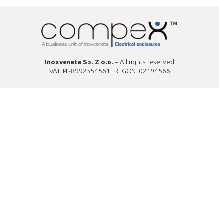
Inoxveneta Sp. Z o.o.
– All rights reserved
VAT: PL-8992554561 | REGON: 02194566