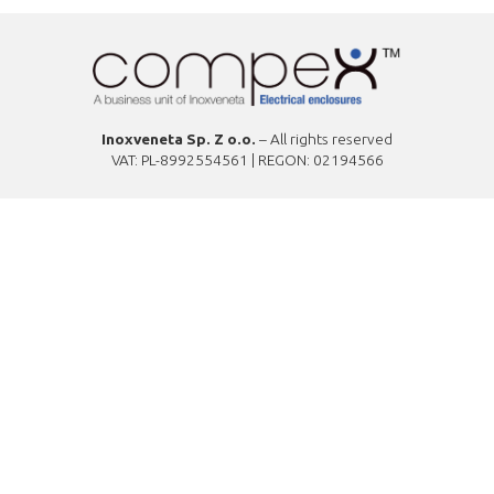
Inoxveneta Sp. Z o.o.
– All rights reserved
VAT: PL-8992554561 | REGON: 02194566