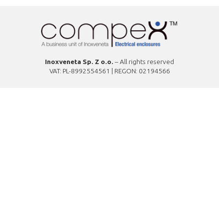
Inoxveneta Sp. Z o.o.
– All rights reserved
VAT: PL-8992554561 | REGON: 02194566