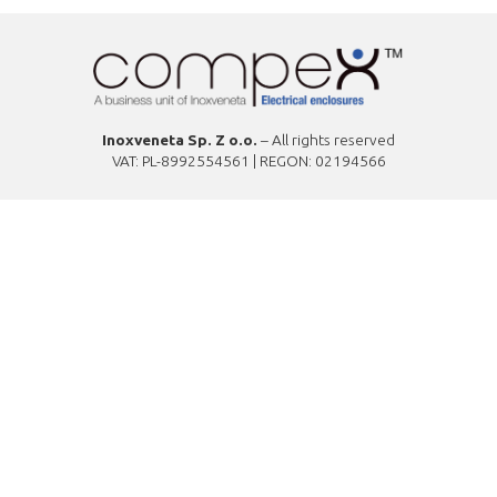
Inoxveneta Sp. Z o.o.
– All rights reserved
VAT: PL-8992554561 | REGON: 02194566