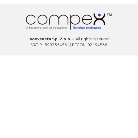
Inoxveneta Sp. Z o.o.
– All rights reserved
VAT: PL-8992554561 | REGON: 02194566