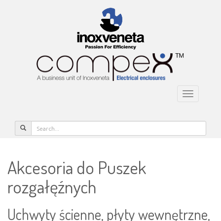
Toggle na
Akcesoria do Puszek
rozgałęźnych
Uchwyty ścienne, płyty wewnętrzne,