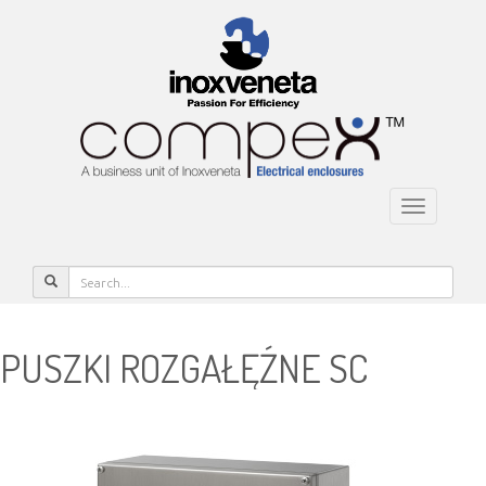
Toggle na
PUSZKI ROZGAŁĘŹNE SC