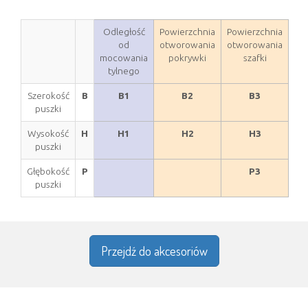
Odległość
Powierzchnia
Powierzchnia
od
otworowania
otworowania
mocowania
pokrywki
szafki
tylnego
Szerokość
B
B1
B2
B3
puszki
Wysokość
H
H1
H2
H3
puszki
Głębokość
P
P3
puszki
Przejdź do akcesoriów