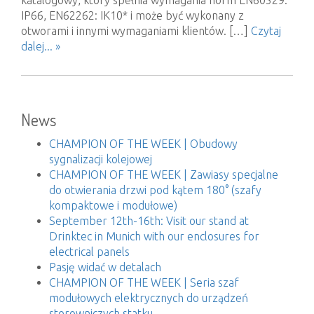
katalogowy, który spełnia wymagania norm EN60529:
IP66, EN62262: IK10* i może być wykonany z
otworami i innymi wymaganiami klientów. […]
Czytaj
dalej... »
News
CHAMPION OF THE WEEK | Obudowy
sygnalizacji kolejowej
CHAMPION OF THE WEEK | Zawiasy specjalne
do otwierania drzwi pod kątem 180° (szafy
kompaktowe i modułowe)
September 12th-16th: Visit our stand at
Drinktec in Munich with our enclosures for
electrical panels
Pasję widać w detalach
CHAMPION OF THE WEEK | Seria szaf
modułowych elektrycznych do urządzeń
sterowniczych statku